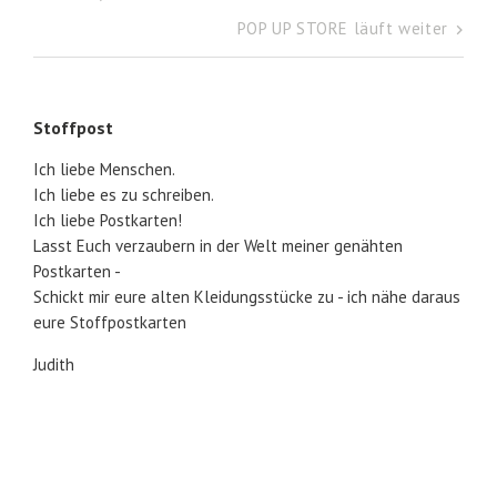
Beitragsnavigation
POP UP STORE läuft weiter
Stoffpost
Ich liebe Menschen.
Ich liebe es zu schreiben.
Ich liebe Postkarten!
Lasst Euch verzaubern in der Welt meiner genähten
Postkarten -
Schickt mir eure alten Kleidungsstücke zu - ich nähe daraus
eure Stoffpostkarten
Judith
Proudly powered by WordPress
|
Theme: Independent