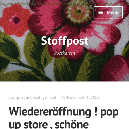
Zum
Inhalt
Menü
springen
Stoffpost
Postkarten
stoffpost
in
Uncategorized
November 1, 2019
Wiedereröffnung ! pop
up store , schöne